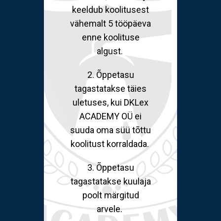
keeldub koolitusest
vähemalt 5 tööpäeva
enne koolituse
algust.
2. Õppetasu
tagastatakse täies
uletuses, kui DKLex
ACADEMY OÜ ei
suuda oma süü tõttu
koolitust korraldada.
3. Õppetasu
tagastatakse kuulaja
poolt märgitud
arvele.